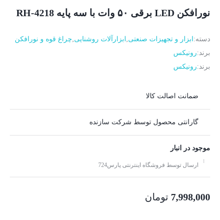
نورافکن LED برقی ۵۰ وات با سه پایه RH-4218
دسته:
ابزار و تجهیزات صنعتی
,
ابزارآلات روشنایی
,
چراغ قوه و نورافکن
برند:
رونیکس
برند:
رونیکس
ضمانت اصالت کالا
گارانتی محصول توسط شرکت سازنده
موجود در انبار
ارسال توسط فروشگاه اینترنتی پارس724
7,998,000
تومان