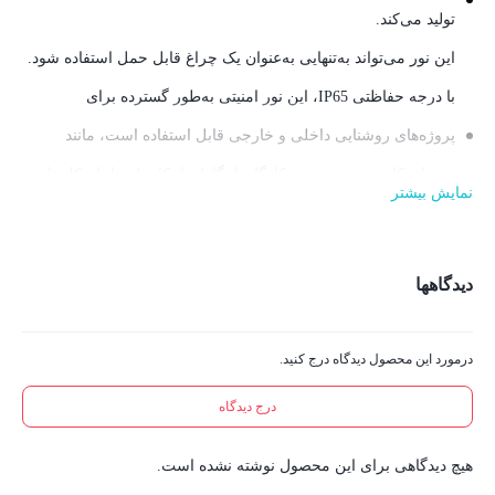
تولید می‌کند.
بیشتر با نورافکن LED برقی رونیکس با سه‌پایه مدل RH-4218 آشنا
این نور می‌تواند به‌تنهایی به‌عنوان یک چراغ قابل حمل استفاده شود.
شوید.
با درجه حفاظتی IP65، این نور امنیتی به‌طور گسترده برای
پروژه‌های روشنایی داخلی و خارجی قابل استفاده است، مانند
میزهای کار، تعمیر خودرو، کارگاه‌ها، گاراژها، کارخانه‌ها، اسکله‌ها،
نمایش بیشتر
دکوراسیون داخلی، روشنایی حیاط و سایت‌های ساخت‌وساز
شدت روشنایی همراه با پایه، چه بخواهید آن را آویزان کنید یا روی
دیدگاهها
زمین بگذارید، این نور کار قابل تنظیم همیشه همراه شماست.
سه‌پایه تلسکوپی تا ارتفاع ۱.۵ متر قابل افزایش است. سر چراغ
درمورد این محصول دیدگاه درج کنید.
قابلیت چرخش ۳۶۰ درجه دارد
سیستم بازشدن سریع برای نصب و جداسازی آسان چراغ از سه‌پایه
درج دیدگاه
هیچ دیدگاهی برای این محصول نوشته نشده است.