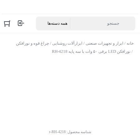
خانه
/
ابزار و تجهیزات صنعتی
/
ابزارآلات روشنایی
/
چراغ قوه و نورافکن
/ نورافکن LED برقی ۵۰ وات با سه پایه RH-4218
شناسه محصول:
r-RH-4218