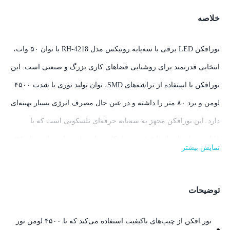
خلاصه
نورافکن LED برقی با سه‌پایه رونیکس مدل RH-4218 با توان ۵۰ وات،
انتخابی قدرتمند برای روشنایی فضاهای کاری بزرگ و صنعتی است. این
نورافکن با استفاده از تراشه‌های SMD، توان تولید نوری با شدت ۴۵۰۰
لومن و برد ۸۰ متر را داشته و در عین حال مصرف انرژی بسیار بهینه‌ای
دارد. این نورافکن مجهز به سه‌پایه حرفه‌ای تلسکوپی است که با
قابلیت تنظیم ارتفاع تا ۱,۵ متر و امکان تنظیم دقیق زاویه تابش تا ۳۶۰
نمایش بیشتر
درجه، انعطاف‌پذیری بالایی را ارائه می‌دهد. سیستم اتصال سریع
(Quick Release) این نورافکن، فرآیند نصب و جداسازی آن از سه‌پایه را
توضیحات
بسیار ساده و سریع می‌کند. بدنه این نورافکن از آلومینیوم مقاوم با
پوشش صنعتی و رویه شفاف پلی‌کربناتی ضد ضربه، ساخته شده است؛
نور افکن از چیپ‌های باکیفیت استفاده می‌کند که تا ۴۵۰۰ لومن نور
بنابراین برای استفاده در محیط‌های صنعتی نیز مناسب است. در ادامه