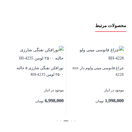
محصولات مرتبط
چرا
چراغ فانوسی مینی ولوم دار RH-
نورافکن تفنگی شارژی ۵ حالته
موج
4228
۲۵۰۰ لومن RH-4235
00
موجود در انبار
موجود در انبار
6,998,000
1,998,000
تومان
تومان
بس
بستن
بستن