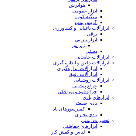
هوابرش
ابزار عمومی
منگنه کوب
گریس پمپ
ابزارآلات باغبانی و کشاورزی
برقی
ابزار بنزینی
ژنراتور
دستی
ابزارآلات جابجایی
ابزارآلات دقیق و اندازه گیری
ابزارآلات اندازه‌گیری
ابزارآلات دقیق
ابزارآلات روشنایی
چراغ پیشانی
چراغ قوه و نورافکن
ابزارهای بادی
بادی صنعتی
کمپرسورهای باد
بادی نجاری
تجهیزات ایمنی
ابزارهای حفاظتی
لباس و کفش کار