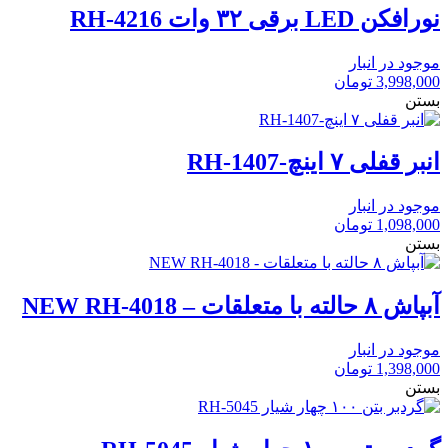
نورافکن LED برقی ۳۲ وات RH-4216
موجود در انبار
3,998,000
تومان
بستن
انبر قفلی ۷ اینچ-RH-1407
موجود در انبار
1,098,000
تومان
بستن
آبپاش ۸ حالته با متعلقات – NEW RH-4018
موجود در انبار
1,398,000
تومان
بستن