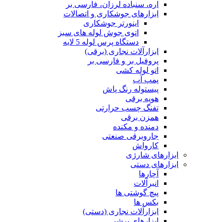
اره، سنباده لرزان، فارسی بر
ابزارهای جوشکاری و اتصالات
اینورتر جوشکاری
اتوی جوش لوله های سبز
دستگاه پرس لوله 5 لایه
ابزارآلات نجاری (برقی)
پروفیل بر و فارسی بر
اتو لوله کشی
پمپ آب
پیستوله رنگ پاش
هویه برقی
تفنگ چسب حرارتی
همزن برقی
دمنده و مکنده
جاروبرقی صنعتی
کارواش
ابزارهای شارژی
ابزارهای دستی
آچارها
انبرآلات
پیچ گوشتی ها
بکس ها
ابزارآلات نجاری (دستی)
ابزارهای برشی