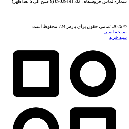
شماره تماس فروشگاه : 09029191502 (9 صبح الی 6 بعداظهر)
© 2026. تمامی حقوق برای پارس724 محفوظ است
صفحه اصلی
سبد خرید