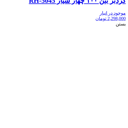
گردبر بتن ۱۰۰ چهار شیار RH-5045
موجود در انبار
2,298,000
تومان
بستن