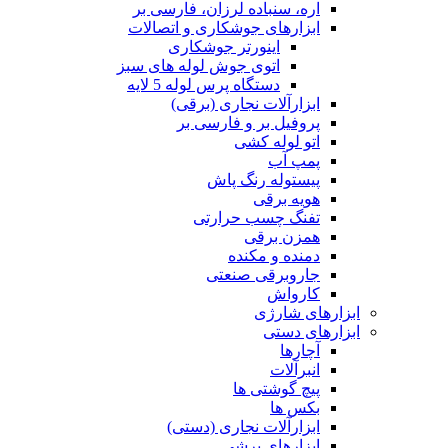
اره، سنباده لرزان، فارسی بر
ابزارهای جوشکاری و اتصالات
اینورتر جوشکاری
اتوی جوش لوله های سبز
دستگاه پرس لوله 5 لایه
ابزارآلات نجاری (برقی)
پروفیل بر و فارسی بر
اتو لوله کشی
پمپ آب
پیستوله رنگ پاش
هویه برقی
تفنگ چسب حرارتی
همزن برقی
دمنده و مکنده
جاروبرقی صنعتی
کارواش
ابزارهای شارژی
ابزارهای دستی
آچارها
انبرآلات
پیچ گوشتی ها
بکس ها
ابزارآلات نجاری (دستی)
ابزارهای برشی