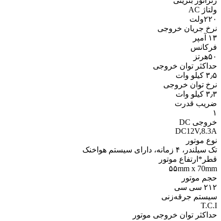
ژنراتور بنزینی
ولتاژ AC
۲۲۰ولت
نرخ جریان خروجی
۱۳ آمپر
فرکانس
۵۰هرتز
حداکثر توان خروجی
۳٫۵ کیلو وات
نرخ توان خروجی
۳٫۳ کیلو وات
ضریب قدرت
۱
خروجی DC
DC12V,8.3A
نوع موتور
تک سیلندر، ۴ زمانه، دارای سیستم هواخنک
قطر*ارتفاع موتور
۵۵mm x 70mm
حجم موتور
۲۱۲ سی سی
سیستم جرقه‌زنی
T.C.I
حداکثر توان خروجی موتور