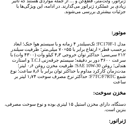
ژنراتور، ولت‌متر، قطع‌کن و … از جمله مواردی هستند که تاثیر
زیادی بر عملکرد ژنراتور می‌گذارند. در ادامه، این ویژگی‌ها با
جزئیات بیشتری بررسی می‌شوند.
موتور:
مدل FC170F-1؛ تک‌سیلندر ۴ زمانه‌ و با سیستم هوا خنک‌؛ ابعاد
برحسب قطر× ارتفاع برابر با ۵۵×۷۰ میلی‌متر؛ ظرفیت سیلندر
۲۱۲ سی‌سی؛ حداکثر توان خروجی ۴٫۳ کیلو وات (۴۳۰۰ وات) با
سرعت ۳۶۰۰ دور بر دقیقه؛ سیستم جرقه‌زنی T.C.I و استارت
هندلی؛ روغن SAE 10W-30؛ ظرفیت مخزن روغن ۰٫۶ لیتر؛
مدت‌زمان کارکرد مداوم با حداکثر توان برابر با ۸٫۶ ساعت؛ نوع
شمع F7TC/F7RTC؛ حداکثر نرخ مصرف سوخت ۱٫۷۴ لیتر بر
ساعت
مخزن سوخت:
دستگاه، دارای مخزن استیل ۱۵ لیتری بوده و نوع سوخت مصرفی،
بنزین است.
ژنراتور: