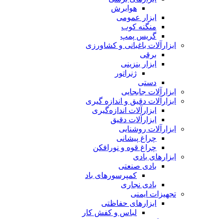
هوابرش
ابزار عمومی
منگنه کوب
گریس پمپ
ابزارآلات باغبانی و کشاورزی
برقی
ابزار بنزینی
ژنراتور
دستی
ابزارآلات جابجایی
ابزارآلات دقیق و اندازه گیری
ابزارآلات اندازه‌گیری
ابزارآلات دقیق
ابزارآلات روشنایی
چراغ پیشانی
چراغ قوه و نورافکن
ابزارهای بادی
بادی صنعتی
کمپرسورهای باد
بادی نجاری
تجهیزات ایمنی
ابزارهای حفاظتی
لباس و کفش کار