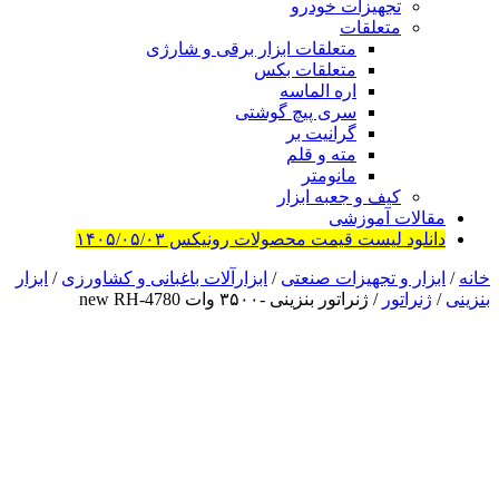
تجهیزات خودرو
متعلقات
متعلقات ابزار برقی و شارژی
متعلقات بکس
اره الماسه
سری پیچ گوشتی
گرانیت بر
مته و قلم
مانومتر
کیف و جعبه ابزار
مقالات آموزشی
دانلود لیست قیمت محصولات رونیکس ۱۴۰۵/۰۵/۰۳
خانه
/
ابزار و تجهیزات صنعتی
/
ابزارآلات باغبانی و کشاورزی
/
ابزار
بنزینی
/
ژنراتور
/ ژنراتور بنزینی -۳۵۰۰ وات new RH-4780