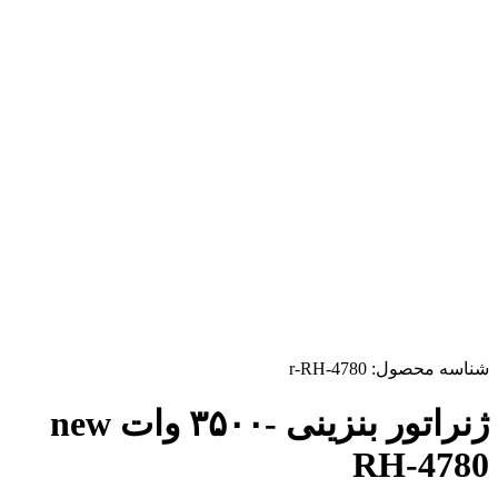
شناسه محصول:
r-RH-4780
ژنراتور بنزینی -۳۵۰۰ وات new
RH-4780