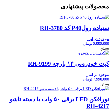
محصولات پیشنهادی
سنباده رولP40 کد RH-3780
موجود در انبار
8,998,000
تومان
بستن
کیت خودرویی ۱۴ پارچه RH-9199
موجود در انبار
7,998,000
تومان
بستن
نورافکن LED برقی ۵۰ وات با دسته تاشو
RH-4217