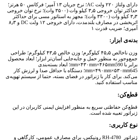
دارای ولتاژ ۲۲۰ ولت AC؛ نرخ جریان ۱۳ آمپر؛ فرکانس ۵۰ هرتز؛
حداکثر توان خروجی ۳٫۵ کیلو وات (۳۵۰۰ وات)؛ نرخ توان خروجی
۳٫۳ کیلو وات (۳۳۰۰ وات)؛ مجهز به استاتور مسی برای حداکثر
اثربخشی در مصارف بلندمدت، دارای خروجی ۱۲ ولت DC و ۸٫۳
آمپری؛ ضریب قدرت ۱
بدنه‌ی ابزار:
وزن ناخالص ۴۵٫۵ کیلوگرم؛ وزن خالص ۴۳٫۵ کیلوگرم؛ طراحی
جمع‌وجور به منظور حمل و جابه‌جایی آسان‌تر ابزار؛ ابعاد محصول
برابر با mm×۴۳۰mm×۴۶۵mm590؛ ابعاد بسته‌بندی
mm×۴۹۰mm×۵۳۰mm645؛ دستگاه با حداقل صدا و لرزش کار
می‌کند. برای کار با ژنراتور در فضای بسته، حتما از سیستم تهویه‌ی
مناسب استفاده کنید.
قطع‌کن:
قطع‌کن حفاظتی سریع به منظور افزایش ایمنی کاربران در این
ژنراتور تعبیه شده است.
نوع کاربری:
ژنراتور RH-4780 رونیکس، برای مصارف عمومی، کارگاهی و