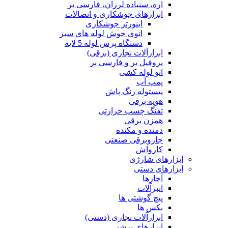
اره، سنباده لرزان، فارسی بر
ابزارهای جوشکاری و اتصالات
اینورتر جوشکاری
اتوی جوش لوله های سبز
دستگاه پرس لوله 5 لایه
ابزارآلات نجاری (برقی)
پروفیل بر و فارسی بر
اتو لوله کشی
پمپ آب
پیستوله رنگ پاش
هویه برقی
تفنگ چسب حرارتی
همزن برقی
دمنده و مکنده
جاروبرقی صنعتی
کارواش
ابزارهای شارژی
ابزارهای دستی
آچارها
انبرآلات
پیچ گوشتی ها
بکس ها
ابزارآلات نجاری (دستی)
ابزارهای برشی