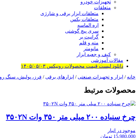
تجهیزات خودرو
متعلقات
متعلقات ابزار برقی و شارژی
متعلقات بکس
اره الماسه
سری پیچ گوشتی
گرانیت بر
مته و قلم
مانومتر
کیف و جعبه ابزار
مقالات آموزشی
دانلود لیست قیمت محصولات رونیکس ۱۴۰۵/۰۵/۰۳
خانه
/
ابزار و تجهیزات صنعتی
/
ابزارهای برقی
/
فرز، پولیش، سنگ رو
محصولات مرتبط
چرخ سنباده ۲۰۰ میلی متر ۳۵۰ وات ۳۵۰۲N
موجود در انبار
15,980,000
تومان