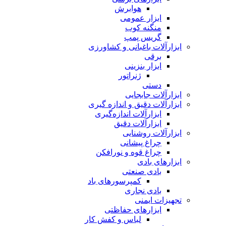
هوابرش
ابزار عمومی
منگنه کوب
گریس پمپ
ابزارآلات باغبانی و کشاورزی
برقی
ابزار بنزینی
ژنراتور
دستی
ابزارآلات جابجایی
ابزارآلات دقیق و اندازه گیری
ابزارآلات اندازه‌گیری
ابزارآلات دقیق
ابزارآلات روشنایی
چراغ پیشانی
چراغ قوه و نورافکن
ابزارهای بادی
بادی صنعتی
کمپرسورهای باد
بادی نجاری
تجهیزات ایمنی
ابزارهای حفاظتی
لباس و کفش کار