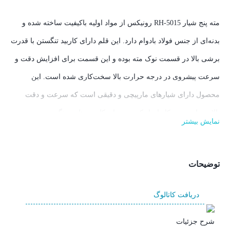
مته پنج شیار RH-5015 رونیکس از مواد اولیه باکیفیت ساخته شده و
بدنه‌ای از جنس فولاد بادوام دارد. این قلم دارای کاربید تنگستن با قدرت
برشی بالا در قسمت نوک مته بوده و این قسمت برای افزایش دقت و
سرعت پیشروی در درجه حرارت بالا سخت‌کاری شده است. این
محصول دارای شیارهای مارپیچی و دقیقی است که سرعت و دقت
بالایی را در حین کار ایجاد کرده و برای کاربری‌های سنگین و
نمایش بیشتر
سوراخکاری سطوحی مانند بتن، سنگ، آجر و... مناسب است.
طراحی ویژه شیارهای این مته به گونه‌ای است که در حین کار، مواد
توضیحات
داخل سوراخ را خارج کرده و موجب تقویت عملکرد مته می‌شود.
در بخش توضیحات محصول، با مشخصات
مته پنج شیار SDS -Max
دریافت کاتالوگ
500×۲۶ رونیکس مدل RH-5015
بیشتر آشنا شوید.
شرح جزئیات