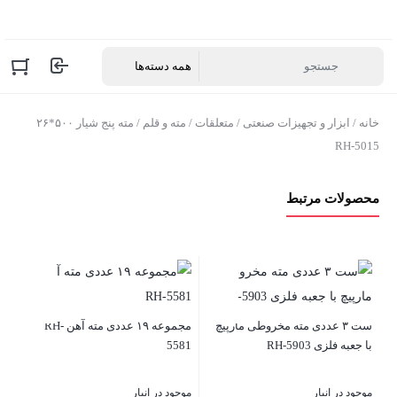
خانه
/
ابزار و تجهیزات صنعتی
/
متعلقات
/
مته و قلم
/ مته پنج شیار ۵۰۰*۲۶
RH-5015
محصولات مرتبط
مت
ست ۳ عددی مته مخروطی مارپیچ
مجموعه ۱۹ عددی مته آهن RH-
موج
با جعبه فلزی RH-5903
5581
00
موجود در انبار
موجود در انبار