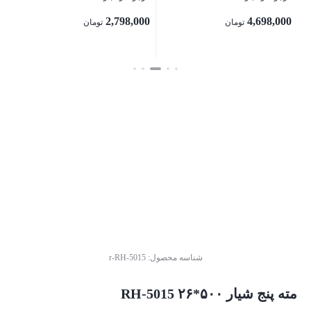
2,798,000
4,698,000
تومان
تومان
بس
بستن
بستن
شناسه محصول:
r-RH-5015
مته پنج شیار ۵۰۰*۲۶ RH-5015