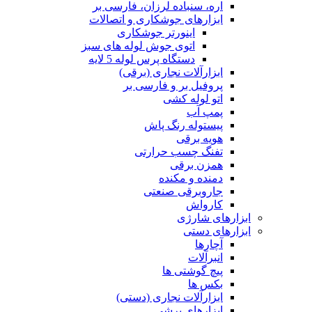
اره، سنباده لرزان، فارسی بر
ابزارهای جوشکاری و اتصالات
اینورتر جوشکاری
اتوی جوش لوله های سبز
دستگاه پرس لوله 5 لایه
ابزارآلات نجاری (برقی)
پروفیل بر و فارسی بر
اتو لوله کشی
پمپ آب
پیستوله رنگ پاش
هویه برقی
تفنگ چسب حرارتی
همزن برقی
دمنده و مکنده
جاروبرقی صنعتی
کارواش
ابزارهای شارژی
ابزارهای دستی
آچارها
انبرآلات
پیچ گوشتی ها
بکس ها
ابزارآلات نجاری (دستی)
ابزارهای برشی