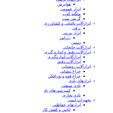
هوابرش
ابزار عمومی
منگنه کوب
گریس پمپ
ابزارآلات باغبانی و کشاورزی
برقی
ابزار بنزینی
ژنراتور
دستی
ابزارآلات جابجایی
ابزارآلات دقیق و اندازه گیری
ابزارآلات اندازه‌گیری
ابزارآلات دقیق
ابزارآلات روشنایی
چراغ پیشانی
چراغ قوه و نورافکن
ابزارهای بادی
بادی صنعتی
کمپرسورهای باد
بادی نجاری
تجهیزات ایمنی
ابزارهای حفاظتی
لباس و کفش کار