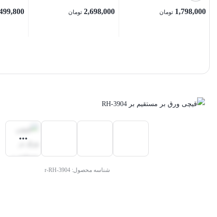
499,800
2,698,000
1,798,000
تومان
تومان
بستن
بستن
بستن
شناسه محصول:
r-RH-3904