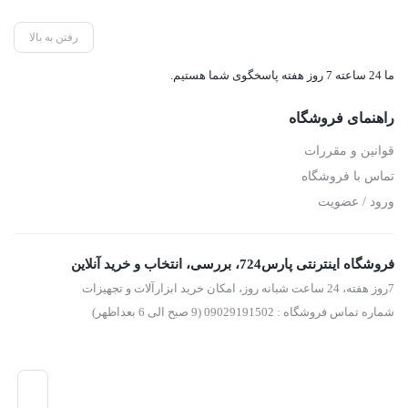
امکان مشاهده ظرفیت باقیمانده از مایع را در اختیار کاربر قرار
رفتن به بالا
می‌دهد.
ما 24 ساعته 7 روز هفته پاسخگوی شما هستیم.
– مجهز به نازل برنجی باکیفیت که شدت پاشش آب را در حالت
های مستقیم و افشانی تنظیم می‌کند.
راهنمای فروشگاه
– دارای دسته ارگونومیک که نه تنها خستگی را کاهش می دهد،
قوانین و مقررات
بلکه عملیات اسپری طولانی مدت را نیز تسهیل می کند.
تماس با فروشگاه
ورود / عضویت
– با قابلیت قفل کن ماشه پاشش آب برای پاشش مداوم با
مقدار ثابت آب.
فروشگاه اینترنتی پارس724، بررسی، انتخاب و خرید آنلاین
– مخزن با ظرفیت بالا و پمپ کارآمد، بادوام و مقاوم
7روز هفته، 24 ساعت شبانه روز، امکان خرید ابزارآلات و تجهیزات
– ابزاری چندکاره، ایده آل برای پاشش آب یا مایعات دیگر به
شماره تماس فروشگاه : 09029191502 (9 صبح الی 6 بعداظهر)
هنگام نظافت منزل، سمپاشی باغچه‌ها و آبیاری گل‌ها و گیاهان و
…
مشخصات