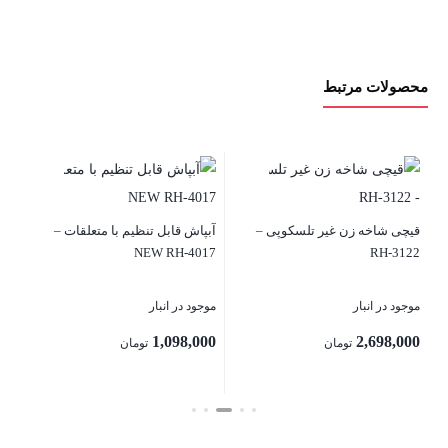
محصولات مرتبط
16
قیچی شاخه زن غیر تلسکوپی –
آبپاش قابل تنظیم با متعلقات –
موج
NEW RH-4017
RH-3122
00
موجود در انبار
موجود در انبار
1,098,000
2,698,000
تومان
تومان
بس
بستن
بستن