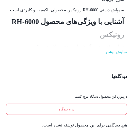
سمپاش دستی RH-6000 رونیکس محصولی باکیفیت و کابردی است.
آشنایی با ویژگی‌های محصول RH-6000
رونیکس
در این بخش به ویژگی‌های این محصول اشاره می‌کنیم.
نمایش بیشتر
جنس بدنه و طراحی:
مخزن سمپاش ۱ لیتری RH-6000 رونیکس از پلی‌اتیلن ساخته شده
دیدگاهها
است. این مخزن در برابر تابش آفتاب مقاوم است. همچنین نازل
این ابزار برنجی است تا کیفیت و دوام بالایی را برای کاربر به
درمورد این محصول دیدگاه درج کنید.
ارمغان بیاورد.
درج دیدگاه
میزان پاشش و وزن:
۳ بار با وزن ۰٫۵۲ کیلوگرم
هیچ دیدگاهی برای این محصول نوشته نشده است.