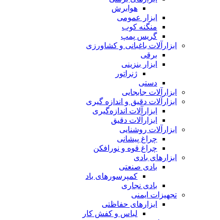
هوابرش
ابزار عمومی
منگنه کوب
گریس پمپ
ابزارآلات باغبانی و کشاورزی
برقی
ابزار بنزینی
ژنراتور
دستی
ابزارآلات جابجایی
ابزارآلات دقیق و اندازه گیری
ابزارآلات اندازه‌گیری
ابزارآلات دقیق
ابزارآلات روشنایی
چراغ پیشانی
چراغ قوه و نورافکن
ابزارهای بادی
بادی صنعتی
کمپرسورهای باد
بادی نجاری
تجهیزات ایمنی
ابزارهای حفاظتی
لباس و کفش کار