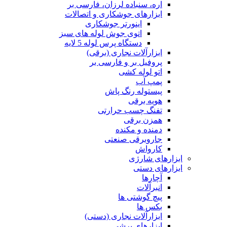
اره، سنباده لرزان، فارسی بر
ابزارهای جوشکاری و اتصالات
اینورتر جوشکاری
اتوی جوش لوله های سبز
دستگاه پرس لوله 5 لایه
ابزارآلات نجاری (برقی)
پروفیل بر و فارسی بر
اتو لوله کشی
پمپ آب
پیستوله رنگ پاش
هویه برقی
تفنگ چسب حرارتی
همزن برقی
دمنده و مکنده
جاروبرقی صنعتی
کارواش
ابزارهای شارژی
ابزارهای دستی
آچارها
انبرآلات
پیچ گوشتی ها
بکس ها
ابزارآلات نجاری (دستی)
ابزارهای برشی