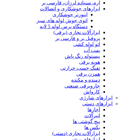
اره، سنباده لرزان، فارسی بر
ابزارهای جوشکاری و اتصالات
اینورتر جوشکاری
اتوی جوش لوله های سبز
دستگاه پرس لوله 5 لایه
ابزارآلات نجاری (برقی)
پروفیل بر و فارسی بر
اتو لوله کشی
پمپ آب
پیستوله رنگ پاش
هویه برقی
تفنگ چسب حرارتی
همزن برقی
دمنده و مکنده
جاروبرقی صنعتی
کارواش
ابزارهای شارژی
ابزارهای دستی
آچارها
انبرآلات
پیچ گوشتی ها
بکس ها
ابزارآلات نجاری (دستی)
ابزارهای برشی