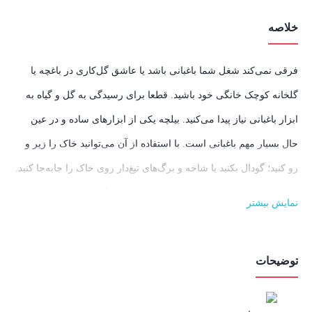
خلاصه
فرقی نمی‌کند شغل شما باغبانی باشد یا عاشق گل‌کاری در باغچه‌ یا
گلخانه کوچک خانگی خود باشید. قطعا برای رسیدگی به گل و گیاه به
ابزار باغبانی نیاز پیدا می‌کنید. بیلچه یکی از ابزارهای ساده و در عین
حال بسیار مهم باغبانی است. با استفاده از آن می‌توانید خاک را زیر و
رو کنید؛ گودال بکنید یا شاخه و برگ‌های تیغ‌دار روی خاک را جابه‌جا کنید.
کاشت بذر یا نهال، کندن علف‌های هرز و ... از دیگر کاربردهای بیلچه
نمایش بیشتر
باغبانی هستند. رونیکس در طراحی و ساخت انواع ابزارهای باغبانی،
مانند تمام ابزارها، متعلقات و قطعات خود، نهایت کیفیت و دقت را به
توضیحات
کار برده و همواره نیازهای مشتریان را در نظر گرفته است.
بیلچه
باغبانی ۳ اینچ رونیکس مدل RH-9905
، در مواردی مانند شخم‌زدن