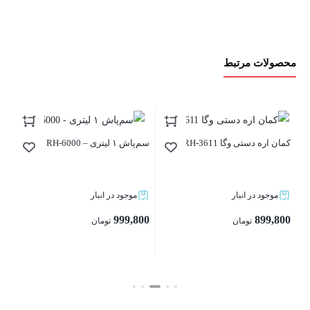
محصولات مرتبط
کما
کمان اره دستی وگا RH-3611
سم‌پاش ۱ لیتری – RH-6000
موجود در انبار
موجود در انبار
00
999,800
899,800
تومان
تومان
بستن
بستن