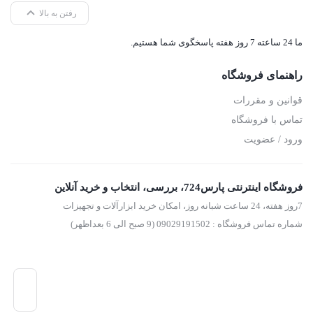
ویژگی ها
دانلود نقشه
رفتن به بالا
انفجاری
ما 24 ساعته 7 روز هفته پاسخگوی شما هستیم.
دانلود راهنمای
راهنمای فروشگاه
کاربری
قوانین و مقررات
-ساخته شده از فولاد کربنی مقاوم در برابر خمش و شکستگی
تماس با فروشگاه
برای حفاری در خاک های رسی سفت یا خاک های دارای سنگ
ورود / عضویت
-طراحی ارگونومیک دسته به منظور کاهش خستگی دست هنگام
کار
فروشگاه اینترنتی پارس724، بررسی، انتخاب و خرید آنلاین
7روز هفته، 24 ساعت شبانه روز، امکان خرید ابزارآلات و تجهیزات
-مجهز به سوراخ روی دسته جهت انبارش آسان
شماره تماس فروشگاه : 09029191502 (9 صبح الی 6 بعداظهر)
مشخصات
کد محصول:
RH-9905
جنس:
فولاد