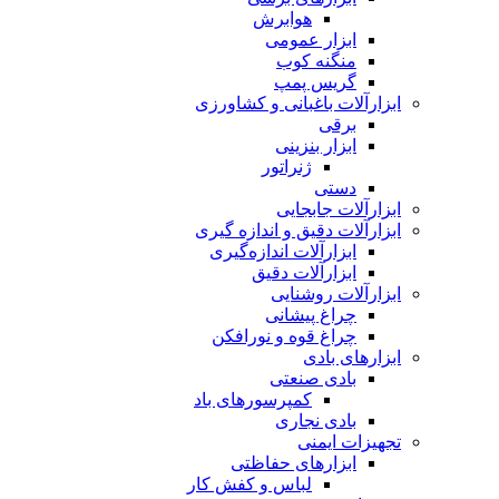
هوابرش
ابزار عمومی
منگنه کوب
گریس پمپ
ابزارآلات باغبانی و کشاورزی
برقی
ابزار بنزینی
ژنراتور
دستی
ابزارآلات جابجایی
ابزارآلات دقیق و اندازه گیری
ابزارآلات اندازه‌گیری
ابزارآلات دقیق
ابزارآلات روشنایی
چراغ پیشانی
چراغ قوه و نورافکن
ابزارهای بادی
بادی صنعتی
کمپرسورهای باد
بادی نجاری
تجهیزات ایمنی
ابزارهای حفاظتی
لباس و کفش کار