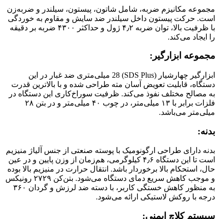
مجموعه مکانیزم ضربه، شامل شاتون، پیستون، سیلندر و ضربه‌زن
است. حرکت پیستون داخل سیلندر ضد سایش و مقاوم به خوردگی
با ظرفیت بالا، توان ضربه‌ ۴٫۲ ژول و حداکثر ۴۳۰۰ ضربه بر دقیقه
را ایجاد می‌کند.
مجموعه ابزارگیر:
ابزارگیر چهارشیار (SDS Plus) 28 میلی‌متری ضد غبار در این
دستگاه، قابلیت تعویض آسان مته طراحی شده و با بالاترین قدرت
به مصالح مختلف نفوذ می‌کند. ظرفیت سوراخ‌کاری این دستگاه در
فلزات برابر با ۱۳ میلی‌متر، در چوب ۴۰ میلی‌متر و در بتن ۲۸
میلی‌متر می‌باشد.
بدنه:
بدنه دارای طراحی ارگونومیک با پوسته صنعتی از جنس آلیاژ منیزیم
است تا این دستگاه ۴٫۶ کیلوگرمی، هم‌زمان از وزن پایین و در عین
حال، استحکام بالا برخوردار باشد. انتقال حرارت در منیزیم بالا بوده
و موجب کاهش سریع دمای دستگاه می‌شود. بتن‌کن ۲۷۲۹ رونیکس
به منظور کاهش خستگی کاربر، با دسته‌ ضد لرزش و گردان ۳۶۰
درجه با روکش لاستیکی ارائه می‌شود.
سیستم کلاچ ایمنی: