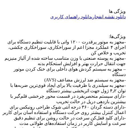
ویژگی ها
دانلود نقشه انفجاری
دانلود راهنمای کاربری
ویژگی‌ها:
-مجهز به موتور پرقدرت ۱۲۰۰ واتی با قابلیت تنظیم دستگاه برای
اجرای ۴ عملکرد مجزا اعم از سوراخکاری، سوراخکاری چکشی،
تخریب و خلاص کن
-مجهز به پوسته صنعتی با وزن متناسب ساخته شده از آلیاژ منیزیم
جهت انتقال حرارت بهتر و افزایش استحکام بدنه
– مجهز به سیستم گردش هوای داخلی برای خنک کردن موتور
دستگاه
-مجهز به سیستم ضد لرزش مضاعف (AVS)
-مجهز به سیلندری با ظرفیت بالا برای ایجاد قوی‌ترین ضربه‌ها با
توان ۴٫۲ ژول جهت اثربخشی بیشتر دستگاه
-دارای سیستم منحصربفرد در قسمت محور چرخشی قلم‌گیر با
بیشترین بازدهی دریل در حالت تخریب
-دارای دسته گردان ۳۶۰ درجه آنتی شوک طراحی رونیکس برای
اعمال کنترل بیشتر روی حرکت دستگاه و استفاده آسان برای کاربر
-دارای کلید قفل‌کن سرعت در حالت روشن برای تنظیم دقیق
سرعت و آسایش کاربر در زمان استفاده‌های طولانی مدت