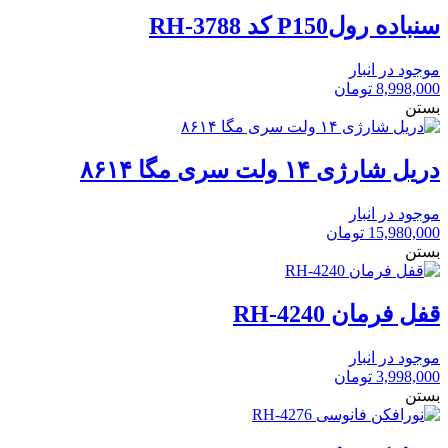
سنباده رولP150 کد RH-3788
موجود در انبار
8,998,000
تومان
بستن
دریل شارژی ۱۴ ولت سری مگا ۸۶۱۴
موجود در انبار
15,980,000
تومان
بستن
قفل فرمان RH-4240
موجود در انبار
3,998,000
تومان
بستن