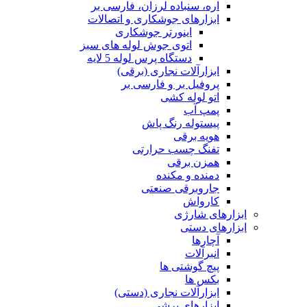
اره، سنباده لرزان، فارسی بر
ابزارهای جوشکاری و اتصالات
اینورتر جوشکاری
اتوی جوش لوله های سبز
دستگاه پرس لوله 5 لایه
ابزارآلات نجاری (برقی)
پروفیل بر و فارسی بر
اتو لوله کشی
پمپ آب
پیستوله رنگ پاش
هویه برقی
تفنگ چسب حرارتی
همزن برقی
دمنده و مکنده
جاروبرقی صنعتی
کارواش
ابزارهای شارژی
ابزارهای دستی
آچارها
انبرآلات
پیچ گوشتی ها
بکس ها
ابزارآلات نجاری (دستی)
ابزارهای برشی