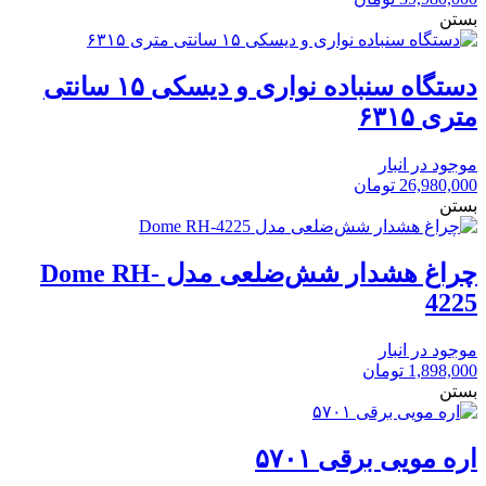
بستن
دستگاه سنباده نواری و دیسکی ۱۵ سانتی
متری ۶۳۱۵
موجود در انبار
26,980,000
تومان
بستن
چراغ هشدار شش‌ضلعی مدل Dome RH-
4225
موجود در انبار
1,898,000
تومان
بستن
اره مویی برقی ۵۷۰۱