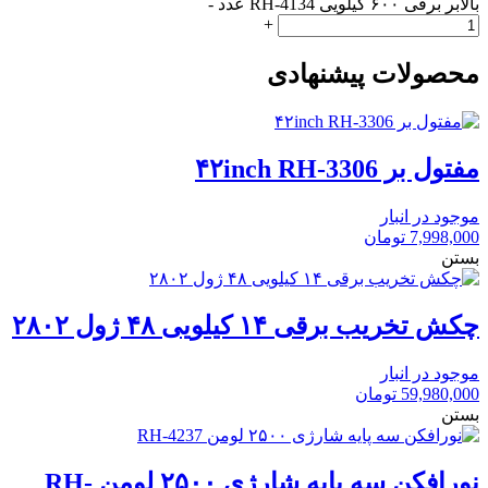
بالابر برقی ۶۰۰ کیلویی RH-4134 عدد
-
+
محصولات پیشنهادی
مفتول بر ۴۲inch RH-3306
موجود در انبار
7,998,000
تومان
بستن
چکش تخریب برقی ۱۴ کیلویی ۴۸ ژول ۲۸۰۲
موجود در انبار
59,980,000
تومان
بستن
نورافکن سه پایه شارژی ۲۵۰۰ لومن RH-