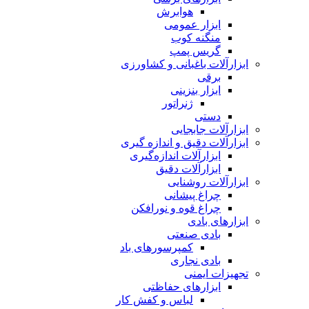
هوابرش
ابزار عمومی
منگنه کوب
گریس پمپ
ابزارآلات باغبانی و کشاورزی
برقی
ابزار بنزینی
ژنراتور
دستی
ابزارآلات جابجایی
ابزارآلات دقیق و اندازه گیری
ابزارآلات اندازه‌گیری
ابزارآلات دقیق
ابزارآلات روشنایی
چراغ پیشانی
چراغ قوه و نورافکن
ابزارهای بادی
بادی صنعتی
کمپرسورهای باد
بادی نجاری
تجهیزات ایمنی
ابزارهای حفاظتی
لباس و کفش کار