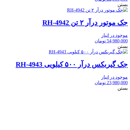
بستن
جک موتور درآر ۲ تن RH-4942
موجود در انبار
54,980,000
تومان
بستن
جک گیربکس درآر ۵۰۰ کیلویی RH-4943
موجود در انبار
23,980,000
تومان
بستن