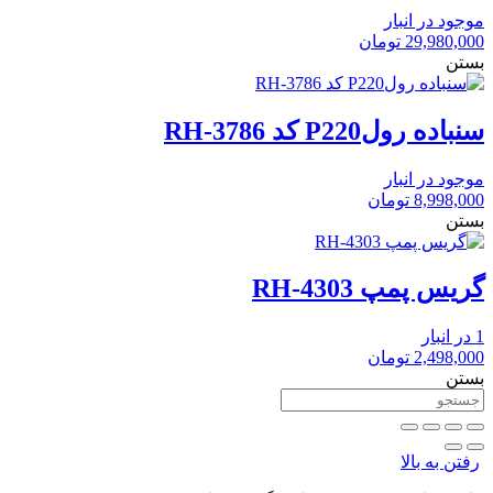
موجود در انبار
29,980,000
تومان
بستن
سنباده رولP220 کد RH-3786
موجود در انبار
8,998,000
تومان
بستن
گریس پمپ RH-4303
1 در انبار
2,498,000
تومان
بستن
رفتن به بالا