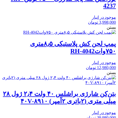
4237
موجود در انبار
3,998,000
تومان
بستن
پمپ لجن کش پلاستیکی ۸٫۵متری
۷۵۰واتRH-4042
موجود در انبار
12,980,000
تومان
بستن
بتن‌کن شارژی براشلس ۴۰ ولت ۲٫۴ ژول ۲۸
میلی متری (۲باتری ۲آمپر) ۸۹۱۰-۴۰V
موجود در انبار
39,980,000
تومان