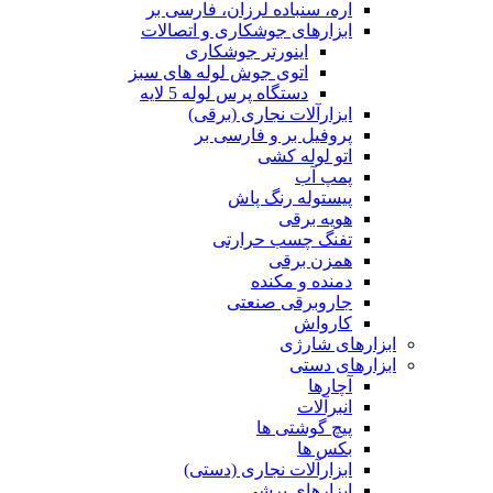
اره، سنباده لرزان، فارسی بر
ابزارهای جوشکاری و اتصالات
اینورتر جوشکاری
اتوی جوش لوله های سبز
دستگاه پرس لوله 5 لایه
ابزارآلات نجاری (برقی)
پروفیل بر و فارسی بر
اتو لوله کشی
پمپ آب
پیستوله رنگ پاش
هویه برقی
تفنگ چسب حرارتی
همزن برقی
دمنده و مکنده
جاروبرقی صنعتی
کارواش
ابزارهای شارژی
ابزارهای دستی
آچارها
انبرآلات
پیچ گوشتی ها
بکس ها
ابزارآلات نجاری (دستی)
ابزارهای برشی