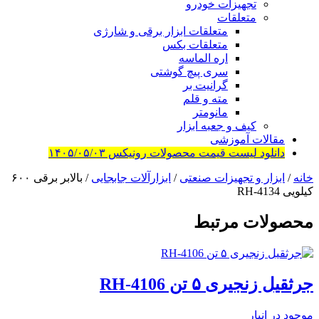
تجهیزات خودرو
متعلقات
متعلقات ابزار برقی و شارژی
متعلقات بکس
اره الماسه
سری پیچ گوشتی
گرانیت بر
مته و قلم
مانومتر
کیف و جعبه ابزار
مقالات آموزشی
دانلود لیست قیمت محصولات رونیکس ۱۴۰۵/۰۵/۰۳
خانه
/
ابزار و تجهیزات صنعتی
/
ابزارآلات جابجایی
/ بالابر برقی ۶۰۰
کیلویی RH-4134
محصولات مرتبط
جرثقیل زنجیری ۵ تن RH-4106
موجود در انبار