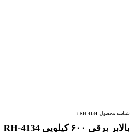
شناسه محصول:
r-RH-4134
بالابر برقی ۶۰۰ کیلویی RH-4134