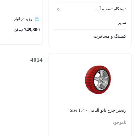
دستگاه تصفیه آب
موجود در انبار
سایر
749,800
تومان
کمپینگ و مسافرت
بستن
4014
زنجیر چرخ نانو الیافی - Size 154
ناموجود