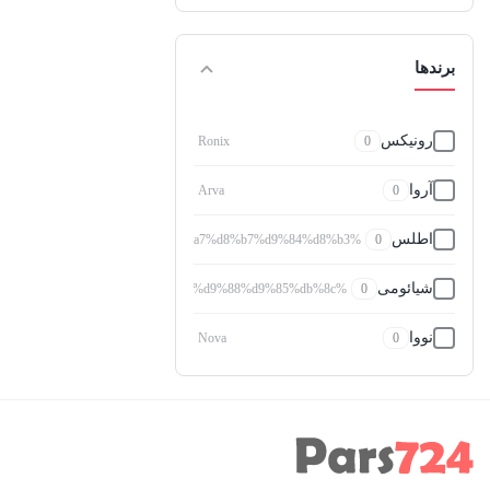
برندها
رونیکس
Ronix
0
آروا
Arva
0
اطلس
%d8%a7%d8%b7%d9%84%d8%b3
0
شیائومی
%d8%b4%db%8c%d8%a7%d8%a6%d9%88%d9%85%db%8c
0
نووا
Nova
0