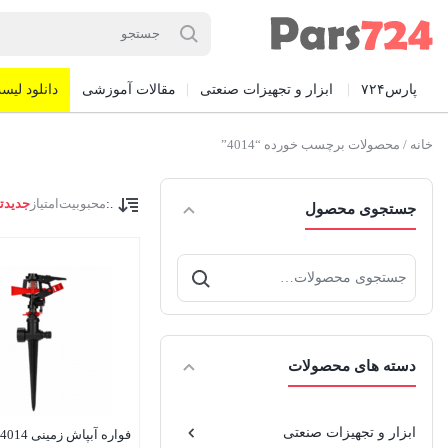
پارس۷۲۴
ابزار و تجهیزات صنعتی
مقالات آموزشی
دانلود لیست
خانه
/ محصولات برچسب خورده “4014”
.:
محبوبیت
امتیاز
جدیدت
جستجوی محصول
جستجو
برای:
دسته های محصولات
ابزار و تجهیزات صنعتی
فواره آبپاش زمینی RH-4014