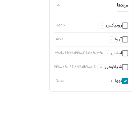
برندها
رونیکس
Ronix
0
آروا
Arva
0
اطلس
%d8%a7%d8%b7%d9%84%d8%b3
0
شیائومی
%d8%b4%db%8c%d8%a7%d8%a6%d9%88%d9%85%db%8c
0
نووا
Nova
0