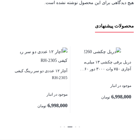
هیچ دیدگاهی برای این محصول نوشته نشده است.
محصولات پیشنهادی
ژول 
دریل برقی چکشی ۱۳ میلی‌متری
آچاری ۷۵۰ وات ۳۰۰۰ دور ۲۲۶۰
ری-
آچار ۱۲ عددی دو سر رینگ کیفی
موج
RH-2305
موجود در انبار
00
موجود در انبار
6,998,000
تومان
6,998,000
تومان
بس
بستن
بستن