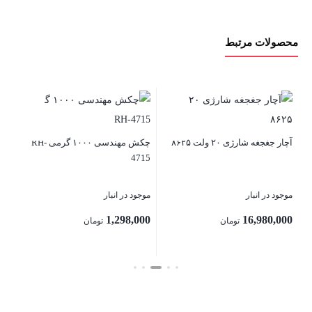
محصولات مرتبط
04
آچار جغجغه شارژی ۲۰ ولت ۸۶۲۵
چکش مهندسی ۱۰۰۰ گرمی RH-
موج
4715
00
موجود در انبار
موجود در انبار
1,298,000
16,980,000
تومان
تومان
بس
بستن
بستن