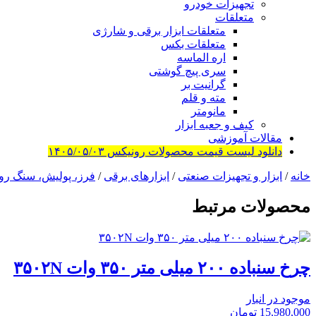
تجهیزات خودرو
متعلقات
متعلقات ابزار برقی و شارژی
متعلقات بکس
اره الماسه
سری پیچ گوشتی
گرانیت بر
مته و قلم
مانومتر
کیف و جعبه ابزار
مقالات آموزشی
دانلود لیست قیمت محصولات رونیکس ۱۴۰۵/۰۵/۰۳
خانه
/
ابزار و تجهیزات صنعتی
/
ابزارهای برقی
/
فرز، پولیش، سنگ رو
محصولات مرتبط
چرخ سنباده ۲۰۰ میلی متر ۳۵۰ وات ۳۵۰۲N
موجود در انبار
15,980,000
تومان