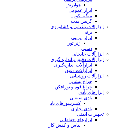
هوابرش
ابزار عمومی
منگنه کوب
گریس پمپ
ابزارآلات باغبانی و کشاورزی
برقی
ابزار بنزینی
ژنراتور
دستی
ابزارآلات جابجایی
ابزارآلات دقیق و اندازه گیری
ابزارآلات اندازه‌گیری
ابزارآلات دقیق
ابزارآلات روشنایی
چراغ پیشانی
چراغ قوه و نورافکن
ابزارهای بادی
بادی صنعتی
کمپرسورهای باد
بادی نجاری
تجهیزات ایمنی
ابزارهای حفاظتی
لباس و کفش کار