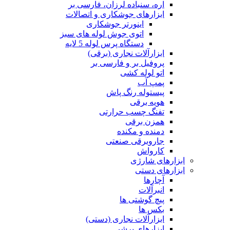
اره، سنباده لرزان، فارسی بر
ابزارهای جوشکاری و اتصالات
اینورتر جوشکاری
اتوی جوش لوله های سبز
دستگاه پرس لوله 5 لایه
ابزارآلات نجاری (برقی)
پروفیل بر و فارسی بر
اتو لوله کشی
پمپ آب
پیستوله رنگ پاش
هویه برقی
تفنگ چسب حرارتی
همزن برقی
دمنده و مکنده
جاروبرقی صنعتی
کارواش
ابزارهای شارژی
ابزارهای دستی
آچارها
انبرآلات
پیچ گوشتی ها
بکس ها
ابزارآلات نجاری (دستی)
ابزارهای برشی