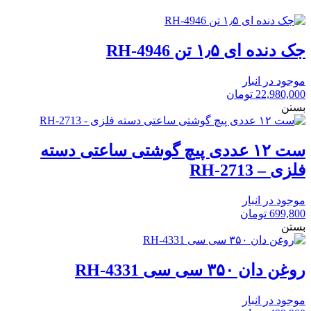
جک دنده ای ۱٫۵ تن RH-4946
موجود در انبار
22,980,000
تومان
بستن
ست ۱۲ عددی پیچ گوشتی ساعتی دسته
فلزی – RH-2713
موجود در انبار
699,800
تومان
بستن
روغن دان ۳۵۰ سی سی RH-4331
موجود در انبار