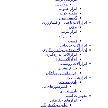
هوابرش
ابزار عمومی
منگنه کوب
گریس پمپ
ابزارآلات باغبانی و کشاورزی
برقی
ابزار بنزینی
ژنراتور
دستی
ابزارآلات جابجایی
ابزارآلات دقیق و اندازه گیری
ابزارآلات اندازه‌گیری
ابزارآلات دقیق
ابزارآلات روشنایی
چراغ پیشانی
چراغ قوه و نورافکن
ابزارهای بادی
بادی صنعتی
کمپرسورهای باد
بادی نجاری
تجهیزات ایمنی
ابزارهای حفاظتی
لباس و کفش کار