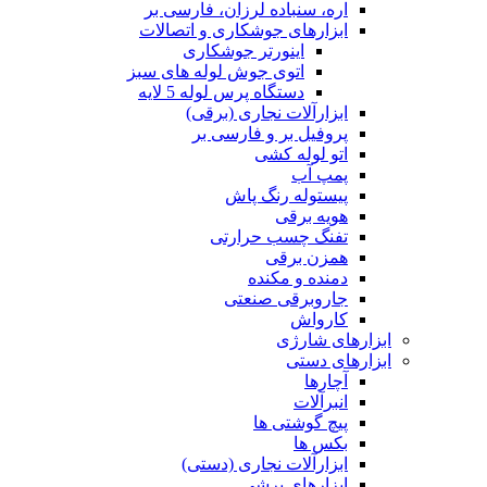
اره، سنباده لرزان، فارسی بر
ابزارهای جوشکاری و اتصالات
اینورتر جوشکاری
اتوی جوش لوله های سبز
دستگاه پرس لوله 5 لایه
ابزارآلات نجاری (برقی)
پروفیل بر و فارسی بر
اتو لوله کشی
پمپ آب
پیستوله رنگ پاش
هویه برقی
تفنگ چسب حرارتی
همزن برقی
دمنده و مکنده
جاروبرقی صنعتی
کارواش
ابزارهای شارژی
ابزارهای دستی
آچارها
انبرآلات
پیچ گوشتی ها
بکس ها
ابزارآلات نجاری (دستی)
ابزارهای برشی